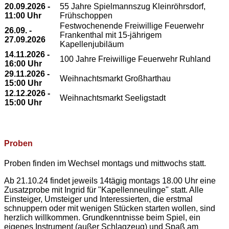
20.09.2026 -
55 Jahre Spielmannszug Kleinröhrsdorf,
11:00 Uhr
Frühschoppen
Festwochenende Freiwillige Feuerwehr
26.09. -
Frankenthal mit 15-jährigem
27.09.2026
Kapellenjubiläum
14.11.2026 -
100 Jahre Freiwillige Feuerwehr Ruhland
16:00 Uhr
29.11.2026 -
Weihnachtsmarkt Großharthau
15:00 Uhr
12.12.2026 -
Weihnachtsmarkt Seeligstadt
15:00 Uhr
Proben
Proben finden im Wechsel montags und mittwochs statt.
Ab 21.10.24 findet jeweils 14tägig montags 18.00 Uhr eine
Zusatzprobe mit Ingrid für "Kapellenneulinge" statt. Alle
Einsteiger, Umsteiger und Interessierten, die erstmal
schnuppern oder mit wenigen Stücken starten wollen, sind
herzlich willkommen. Grundkenntnisse beim Spiel, ein
eigenes Instrument (außer Schlagzeug) und Spaß am